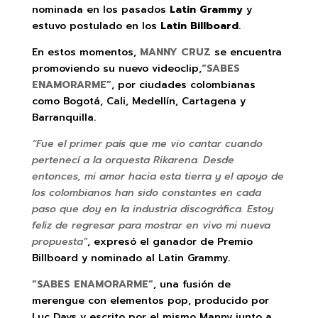
nominada en los pasados
Latin Grammy
y
estuvo postulado en los
Latin Billboard
.
En estos momentos,
MANNY CRUZ
se encuentra
promoviendo su nuevo videoclip,
“SABES
ENAMORARME”
, por ciudades colombianas
como Bogotá, Cali, Medellín, Cartagena y
Barranquilla.
“Fue el primer país que me vio cantar cuando
pertenecí a la orquesta Rikarena. Desde
entonces, mi amor hacia esta tierra y el apoyo de
los colombianos han sido constantes en cada
paso que doy en la industria discográfica. Estoy
feliz de regresar para mostrar en vivo mi nueva
propuesta”
, expresó el ganador de Premio
Billboard y nominado al Latin Grammy.
“SABES ENAMORARME”
, una fusión de
merengue con elementos pop, producido por
Luc Days y escrito por el mismo Manny junto a