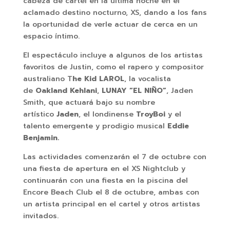
cabeza de cartel en la última noche en el
aclamado destino nocturno, XS, dando a los fans
la oportunidad de verle actuar de cerca en un
espacio íntimo.
El espectáculo incluye a algunos de los artistas
favoritos de Justin, como el rapero y compositor
australiano T
he Kid LAROL
, la vocalista
de
Oakland Kehlani
,
LUNAY “EL NIÑO”
, Jaden
Smith, que actuará bajo su nombre
artístico
Jaden
, el londinense
TroyBoi
y el
talento emergente y prodigio musical
Eddie
Benjamin.
Las actividades comenzarán el 7 de octubre con
una fiesta de apertura en el XS Nightclub y
continuarán con una fiesta en la piscina del
Encore Beach Club el 8 de octubre, ambas con
un artista principal en el cartel y otros artistas
invitados.