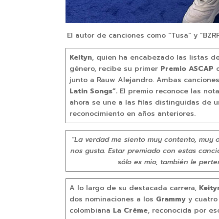
El autor de canciones como “Tusa” y “BZRP
Keityn
, quien ha encabezado las listas 
género, recibe su primer
Premio ASCAP
junto a Rauw Alejandro. Ambas canciones 
Latin Songs”.
El premio reconoce las not
ahora se une a las filas distinguidas d
reconocimiento en años anteriores.
“La verdad me siento muy contento, muy or
nos gusta. Estar premiado con estas canci
sólo es mio, también le pert
A lo largo de su destacada carrera,
Keity
dos nominaciones a los
Grammy
y cuatro
colombiana
La Créme
, reconocida por es