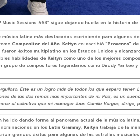
 Music Sessions #53” sigue dejando huella en la historia de
de música latina más destacadas escribiendo para algunos d
como
Compositor del Año. Keityn
co-escribió
“Provenza”
de 
fueron éxitos multiplatino en los Estados Unidos y alcanzaro
ables habilidades de
Keityn
como uno de los mejores composit
e un grupo de compositores legendarios como Daddy Yankee y 
gulloso. Este es un logro más de todos los que espero tener. La
ones de las dos reinas más importantes de mi País, es un sueñ
enece al colectivo que mi manager Juan Camilo Vargas, dirige, p
n
ha ido dando forma al panorama actual de la música latina,
 nominaciones en los
Latin Grammy
,
Keityn
trabaja de la ma
cribir grandes éxitos para algunas de las estrellas musicale