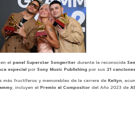
 en el
panel Superstar Songwriter
durante la reconocida
Sem
aca especial
por
Sony Music Publishing
por sus
21 cancione
s más fructíferos y memorables de la carrera de
Keityn
, acu
rammy
, incluyen el
Premio al Compositor
del Año 2023 de
A