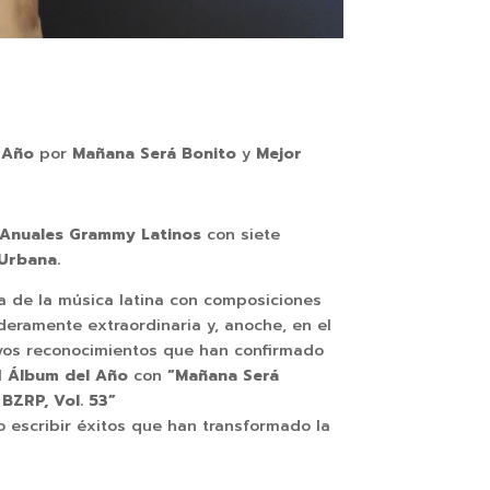
l Año
por
Mañana Será Bonito
y
Mejor
 Anuales
Grammy Latinos
con siete
Urbana.
a de la música latina con composiciones
eramente extraordinaria y, anoche, en el
uevos reconocimientos que han confirmado
l
Álbum del Año
con
“Mañana Será
 BZRP, Vol. 53”
o escribir éxitos que han transformado la