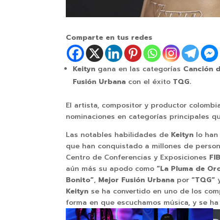
Comparte en tus redes
Keityn
gana en las categorías
Canción d
Fusión Urbana
con el éxito
TQG.
El artista, compositor y productor colomb
nominaciones en categorías principales q
Las notables habilidades de
Keityn
lo han
que han conquistado a millones de persona
Centro de Conferencias y Exposiciones
FI
aún más su apodo como
“La Pluma de Or
Bonito”
,
Mejor Fusión Urbana
por
“TQG”
Keityn
se ha convertido en uno de los comp
forma en que escuchamos música, y se ha 