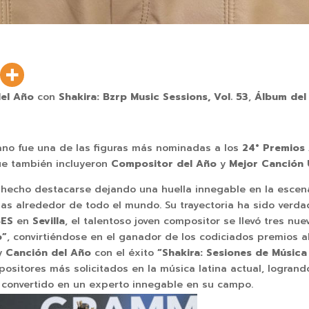
el Año
con
Shakira: Bzrp Music Sessions, Vol. 53
,
Álbum de
iano fue una de las figuras más nominadas a los
24° Premios
ue también incluyeron
Compositor del Año
y
Mejor Canción 
 hecho destacarse dejando una huella innegable en la escen
s alrededor de todo el mundo. Su trayectoria ha sido verdad
BES
en
Sevilla
, el talentoso joven compositor se llevó tres n
o”
, convirtiéndose en el ganador de los codiciados premios a
y
Canción del Año
con el éxito
“Shakira: Sesiones de Música
ositores más solicitados en la música latina actual, logrand
convertido en un experto innegable en su campo.