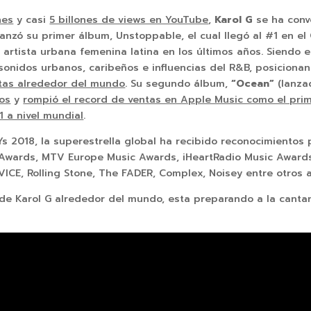
nes
y casi
5 billones de views en YouTube
,
Karol G
se ha conv
anzó su primer álbum, Unstoppable, el cual llegó al #1 en el C
artista urbana femenina latina en los últimos años. Siendo e
onidos urbanos, caribeños e influencias del R&B, posiciona
ntas alrededor del mundo
. Su segundo álbum,
“Ocean”
(lanza
dos
y
rompió el record de ventas en Apple Music como el prim
1 a nivel mundial
.
2018, la superestrella global ha recibido reconocimientos p
 Awards, MTV Europe Music Awards, iHeartRadio Music Awards
ICE, Rolling Stone, The FADER, Complex, Noisey entre otros 
s de Karol G alrededor del mundo, esta preparando a la canta