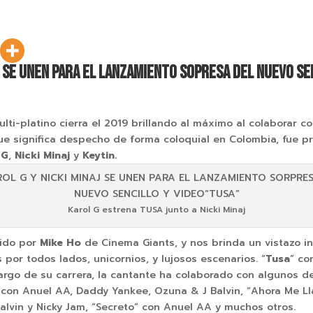
J SE UNEN PARA EL LANZAMIENTO SOPRESA DEL NUEVO SE
ti-platino cierra el 2019 brillando al máximo al colaborar c
que significa despecho de forma coloquial en Colombia, fue 
G
,
Nicki
Minaj
y
Keyt
in.
Karol G estrena TUSA junto a Nicki Minaj
gido por
Mike Ho
de Cinema Giants, y nos brinda un vistazo i
or todos lados, unicornios, y lujosos escenarios. “
Tusa
” co
 largo de su carrera, la cantante ha colaborado con algunos 
 con Anuel AA, Daddy Yankee, Ozuna & J Balvin, “Ahora Me L
Balvin y Nicky Jam, “Secreto” con Anuel AA y muchos otros.