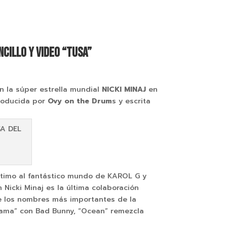
NCILLO Y VIDEO “TUSA”
on la súper estrella mundial
NICKI MINAJ
en
producida por
Ovy on the Drum
s y escrita
ntimo al fantástico mundo de KAROL G y
n Nicki Minaj es la última colaboración
de los nombres más importantes de la
lama” con Bad Bunny, “Ocean” remezcla