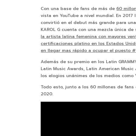
Con una base de fans de más de
60 millo
vista en YouTube a nivel mundial. En 2017 l
convirtió en el debut más grande para una 
KAROL G cuenta con una mezcla única de s
la artista latina femenina con mayores ve
certificaciones platino en los Estados Uni
en llegar mas rápido a ocupar el puesto #
Además de su premio en los Latin GRAMMYs 
Latin Music Awards, Latin American Music
los elogios unánimes de los medios como V
Todo esto, junto a los 60 millones de fan
2020.