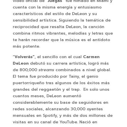
video oficial de “
Juegas”
fue filmado en Miami y
cuenta con la misma energía y entusiasmo
característicos del estilo de DeLeon y su
sensibilidad artística. Siguiendo la temática de
reciprocidad que resalta DeLeon, la canción
combina ritmos vibrantes, melodías y letras que
te harán recordar que la música es el antídoto
más potente.
“
Volverás”
, el sencillo con el cual
Carmen
DeLeon
debutó su carrera artística, logró más
de 800,000
streams
combinados a nivel global.
El tema fue producido por Tainy, el genio
puertorriqueño tras algunos de los éxitos más
grandes del reggaetón y el trap. En solo unos
cuantos meses, DeLeon aumentó
considerablemente su base de seguidores en
redes sociales, alcanzando 30,000 oyentes
mensuales en Spotify, y más de dos millones de
visitas en su canal de YouTube. Nació en