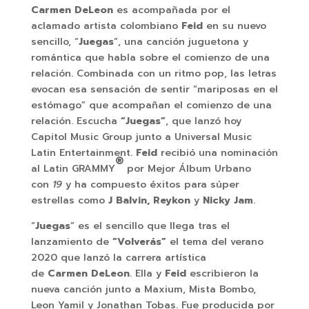
Carmen DeLeon
es acompañada por el
aclamado artista colombiano
Feid
en su nuevo
sencillo, “
Juegas
”, una canción juguetona y
romántica que habla sobre el comienzo de una
relación. Combinada con un ritmo pop, las letras
evocan esa sensación de sentir “mariposas en el
estómago” que acompañan el comienzo de una
relación. Escucha
“Juegas”
, que lanzó hoy
Capitol Music Group junto a Universal Music
Latin Entertainment.
Feid
recibió una nominación
®
al Latin GRAMMY
por Mejor Álbum Urbano
con
19
y ha compuesto éxitos para súper
estrellas como
J Balvin, Reykon
y
Nicky Jam
.
“
Juegas
” es el sencillo que llega tras el
lanzamiento de
“Volverás”
el tema del verano
2020 que lanzó la carrera artística
de
Carmen
DeLeon
. Ella y
Feid
escribieron la
nueva canción junto a Maxium, Mista Bombo,
Leon Yamil y Jonathan Tobas. Fue producida por