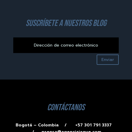
suscríbete a nuestros blog
Enviar
contáctanos
Bogotá – Colombia /
+57 301 791 3337
/
prensa@agenciajaque.com