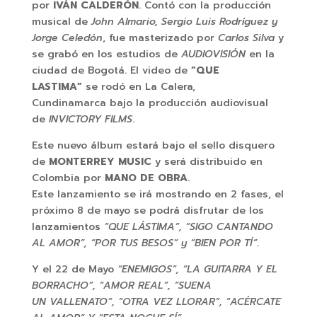
por
IVÁN CALDERÓN
. Contó con la producción
musical de
John Almario, Sergio Luis Rodríguez y
Jorge Celedón
, fue masterizado por
Carlos Silva
y
se grabó en los estudios de
AUDIOVISIÓN
en la
ciudad de Bogotá. El video de
“QUE
LASTIMA”
se rodó en La Calera,
Cundinamarca bajo la producción audiovisual
de
INVICTORY FILMS
.
Este nuevo álbum estará bajo el sello disquero
de
MONTERREY MUSIC
y será distribuido en
Colombia por
MANO DE OBRA
.
Este lanzamiento se irá mostrando en 2 fases, el
próximo 8 de mayo se podrá disfrutar de los
lanzamientos
“QUE LÁSTIMA”, “SIGO CANTANDO
AL AMOR”, “POR TUS BESOS” y “BIEN POR TÍ”
.
Y el 22 de Mayo
“ENEMIGOS”, “LA GUITARRA Y EL
BORRACHO”, “AMOR REAL”, “SUENA
UN VALLENATO”,
“OTRA VEZ LLORAR”, “ACÉRCATE