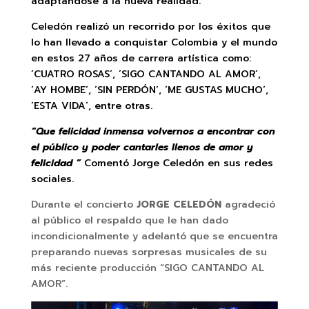
adaptándose a la nueva realidad.
Celedón realizó un recorrido por los éxitos que
lo han llevado a conquistar Colombia y el mundo
en estos 27 años de carrera artística como:
´CUATRO ROSAS´, ´SIGO CANTANDO AL AMOR´,
´AY HOMBE´, ´SIN PERDÓN´, ´ME GUSTAS MUCHO´,
´ESTA VIDA´, entre otras.
“Que felicidad inmensa volvernos a encontrar con
el público y poder cantarles llenos de amor y
felicidad ”
Comentó Jorge Celedón en sus redes
sociales.
Durante el concierto
JORGE CELEDÓN
agradeció
al público el respaldo que le han dado
incondicionalmente y adelantó que se encuentra
preparando nuevas sorpresas musicales de su
más reciente producción “SIGO CANTANDO AL
AMOR”.