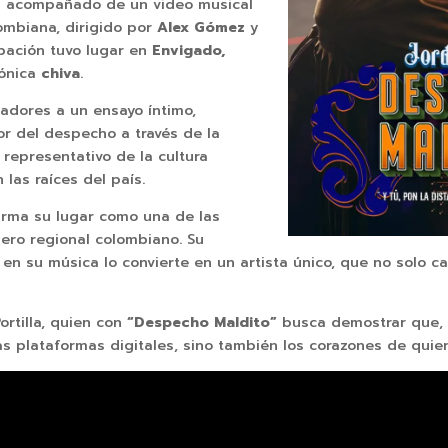
tá acompañado de un video musical
lombiana, dirigido por
Alex Gómez
y
abación tuvo lugar en
Envigado,
cónica
chiva
.
tadores a un ensayo íntimo,
r del despecho a través de la
 representativo de la cultura
las raíces del país.
irma su lugar como una de las
nero regional colombiano. Su
n su música lo convierte en un artista único, que no solo ca
ortilla, quien con
“Despecho Maldito”
busca demostrar que, e
as plataformas digitales, sino también los corazones de quie