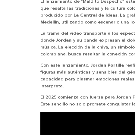
El lanzamiento de “Maldito Despecho” es
que resalta las tradiciones y la cultura co
producido por
La Central de Ideas
. La gr
Medellín
, utilizando como escenario una i
La trama del video transporta a los espec
donde
Jordan
y su banda expresan el dolo
música. La elección de la chiva, un símbolo
colombiana, busca resaltar la conexión con 
Con este lanzamiento,
Jordan Portilla
reaf
figuras más auténticas y sensibles del gé
capacidad para plasmar emociones reales e
interpreta.
El 2025 comienza con fuerza para Jordan P
Este sencillo no solo promete conquistar l