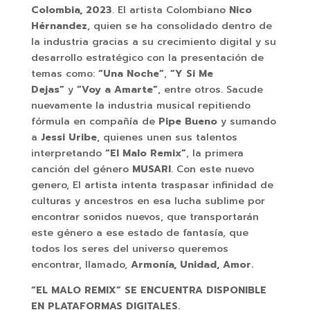
Colombia, 2023
. El artista Colombiano
Nico
Hérnandez
, quien se ha consolidado dentro de
la industria gracias a su crecimiento digital y su
desarrollo estratégico con la presentación de
temas como:
“Una Noche”
,
“Y Si Me
Dejas”
y
“Voy a Amarte”
, entre otros. Sacude
nuevamente la industria musical repitiendo
fórmula en compañía de
Pipe Bueno
y sumando
a
Jessi Uribe
, quienes unen sus talentos
interpretando
“El Malo Remix”
, la primera
canción del género
MUSARI
. Con este nuevo
genero, El artista intenta traspasar infinidad de
culturas y ancestros en esa lucha sublime por
encontrar sonidos nuevos, que transportarán
este género a ese estado de fantasía, que
todos los seres del universo queremos
encontrar, llamado,
Armonía,
Unidad, Amor.
“EL MALO REMIX” SE ENCUENTRA DISPONIBLE
EN PLATAFORMAS DIGITALES.