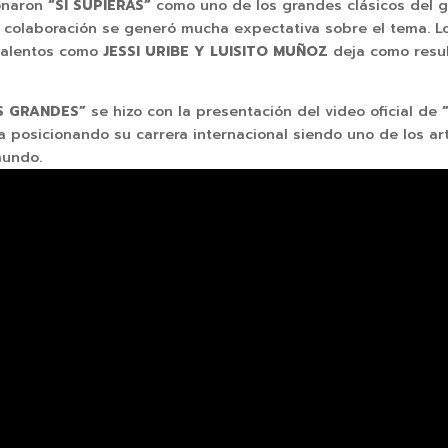
ionaron
“SI SUPIERAS”
como uno de los grandes clásicos del gé
a colaboración se generó mucha expectativa sobre el tema. L
 talentos como
JESSI URIBE Y LUISITO MUÑOZ
deja como resul
S GRANDES”
se hizo con la presentación del video oficial de
 posicionando su carrera internacional siendo uno de los a
mundo.