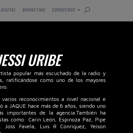
DIGITAL
MARKETING
CONÓCENOS
JESSI URIBE
rtista popular más escuchado de la radio y
ís, ratificándose como uno de los mayores
ero.
o varios reconocimientos a nivel nacional e
egó a JAQUE hace más de 6 años, siendo uno
ás importantes de la agencia.También ha
istas como: Carin León, Espinoza Paz, Pipe
, Joss Favela, Luis R Conriquez, Yeison