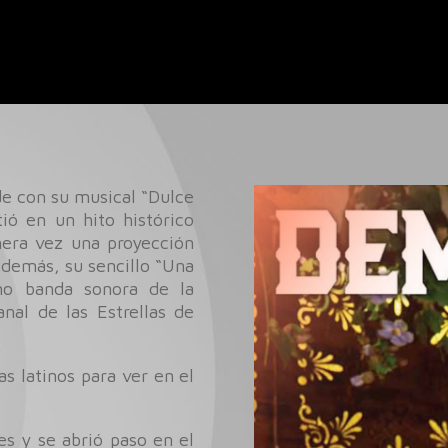
de con su musical “Dulce
ió en un hito histórico
mera vez una proyección
Además, su sencillo “Una
omo banda sonora de la
nal de las Estrellas de
s latinos para ver en el
es y se abrió paso en el