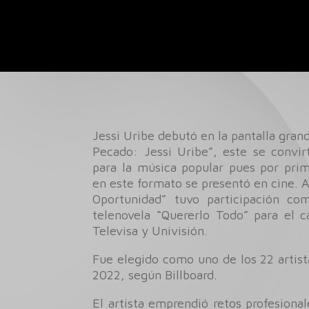
Jessi Uribe debutó en la pantalla gran
Pecado: Jessi Uribe”, este se convirt
para la música popular pues por pri
en este formato se presentó en cine. 
Oportunidad” tuvo participación c
telenovela “Quererlo Todo” para el ca
Televisa y Univisión.
Fue elegido como uno de los 22 artista
2022, según Billboard.
El artista emprendió retos profesional