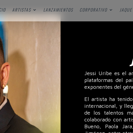
CIO
ARTISTAS
LANZAMIENTOS
CORPORATIVO
JAQUE 
Jessi Uribe es el a
plataformas del pa
exponentes del gén
El artista ha tenid
internacional, y ll
de los talentos m
colaborado con art
Bueno, Paola Jara