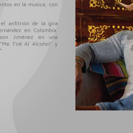
ntos en la música, con
el anfitrión de la gira
ernández en Colombia.
ison Jiménez en una
 “Me Tiré Al Alcohol” y
”.