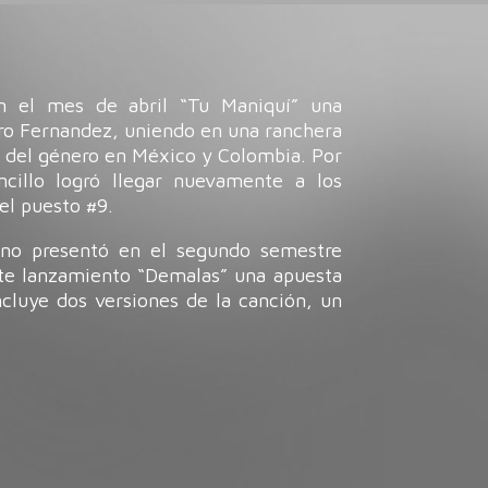
en el mes de abril “Tu Maniquí” una
dro Fernandez, uniendo en una ranchera
es del género en México y Colombia. Por
ncillo logró llegar nuevamente a los
 el puesto #9.
no presentó en el segundo semestre
nte lanzamiento “Demalas”
una apuesta
ncluye dos versiones de la canción, un