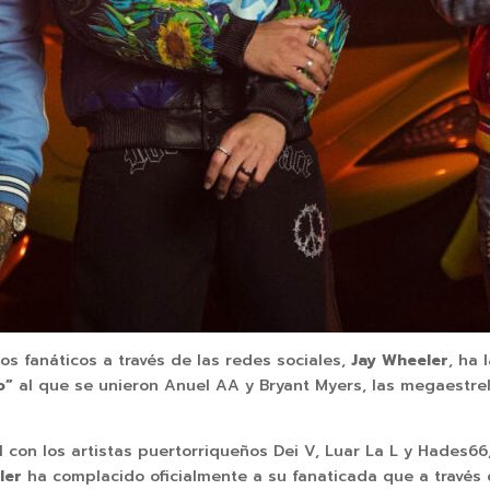
os fanáticos a través de las redes sociales,
Jay Wheeler
, ha 
o”
al que se unieron Anuel AA y Bryant Myers, las megaestrell
al con los artistas puertorriqueños Dei V, Luar La L y Hades
ler
ha complacido oficialmente a su fanaticada que a través 