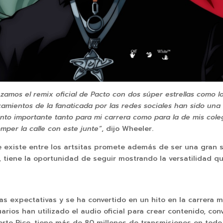
zamos el remix oficial de Pacto con dos súper estrellas como l
amientos de la fanaticada por las redes sociales han sido una 
to importante tanto para mi carrera como para la de mis cole
mper la calle con este junte”
, dijo Wheeler.
e existe entre los artsitas promete además de ser una gran 
z, tiene la oportunidad de seguir mostrando la versatilidad q
as expectativas y se ha convertido en un hito en la carrera m
rios han utilizado el audio oficial para crear contenido, co
erto Rico, tiene más de 80 millones de transmisiones en to