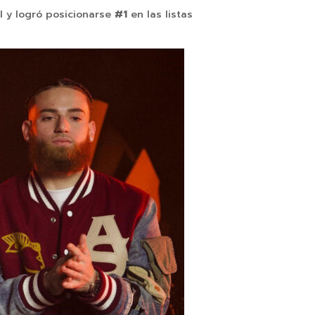
l y logró posicionarse
#1
en las listas