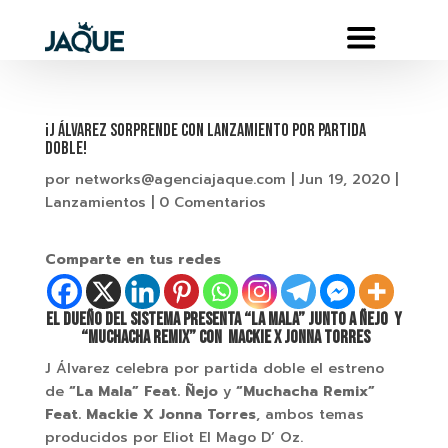
¡J ÁLVAREZ SORPRENDE CON LANZAMIENTO POR PARTIDA
DOBLE!
por
networks@agenciajaque.com
|
Jun 19, 2020
|
Lanzamientos
|
0 Comentarios
Comparte en tus redes
EL DUEÑO DEL SISTEMA PRESENTA “LA MALA” JUNTO A ÑEJO Y
“MUCHACHA REMIX” CON MACKIE x JONNA TORRES
J Álvarez celebra por partida doble el estreno
de
“La Mala” Feat. Ñejo
y
“Muchacha Remix”
Feat. Mackie X Jonna Torres
, ambos temas
producidos por Eliot El Mago D’ Oz.