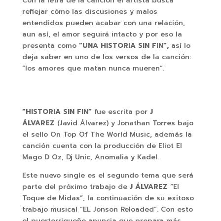
Con la letra de la canción el artista busca
reflejar cómo las discusiones y malos
entendidos pueden acabar con una relación,
aun así, el amor seguirá intacto y por eso la
presenta como
“UNA HISTORIA SIN FIN”,
así lo
deja saber en uno de los versos de la canción:
“los amores que matan nunca mueren”.
“HISTORIA SIN FIN”
fue escrita por
J
ÁLVAREZ
(Javid Álvarez) y Jonathan Torres bajo
el sello On Top Of The World Music, además la
canción cuenta con la producción de Eliot El
Mago D Oz, Dj Unic, Anomalia y Kadel.
Este nuevo single es el segundo tema que será
parte del próximo trabajo de
J ÁLVAREZ
“El
Toque de Midas”, la continuación de su exitoso
trabajo musical “EL Jonson Reloaded”. Con esto
el puertorriqueño anuncia que prepara más