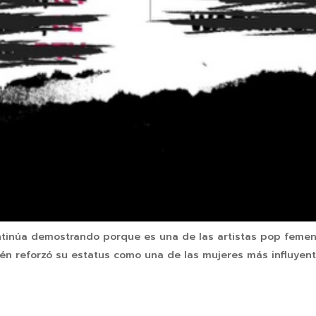
tinúa demostrando porque es una de las artistas pop femen
mbién reforzó su estatus como una de las mujeres más influye