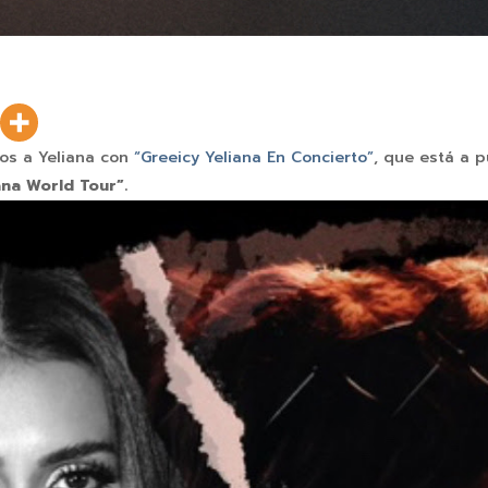
nos a Yeliana con
“Greeicy Yeliana En Concierto”
, que está a 
ana World Tour”.