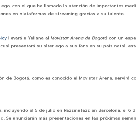
r ego, con el que ha llamado la atención de importantes me
ones en plataformas de streaming gracias a su talento.
icy
llevará a Yeliana al
Movistar Arena de Bogotá
con un espec
 cual presentará su alter ego a sus fans en su país natal, es
zón de Bogotá, como es conocido el Movistar Arena, servirá c
, incluyendo el 5 de julio en Razzmatazz en Barcelona, el 6 d
rid. Se anunciarán más presentaciones en las próximas sema