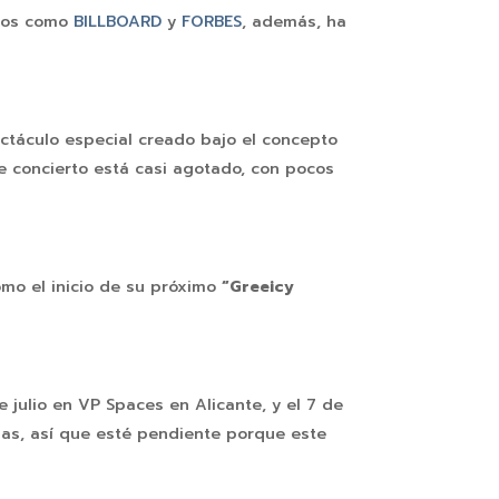
dios como
BILLBOARD
y
FORBES
, además, ha
táculo especial creado bajo el concepto
te concierto está casi agotado, con pocos
omo el inicio de su próximo
“Greeicy
e julio en VP Spaces en Alicante, y el 7 de
nas, así que esté pendiente porque este