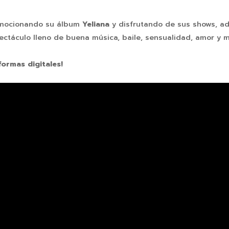
romocionando su álbum
Yeliana
y disfrutando de sus shows, ad
ectáculo lleno de buena música, baile, sensualidad, amor y 
formas digitales!