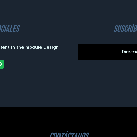
ciales
suscríb
ntent in the module Design
contáctanos