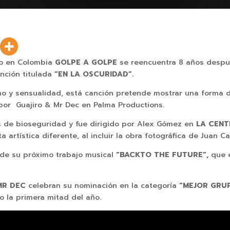
no en Colombia
GOLPE A GOLPE
se reencuentra 8 años despu
nción titulada
“EN LA OSCURIDAD”.
mo y sensualidad, está canción pretende mostrar una forma d
por Guajiro & Mr Dec en Palma Productions.
os de bioseguridad y fue dirigido por Alex Gómez en
LA CENT
 artística diferente, al incluir la obra fotográfica de Juan C
o de su próximo trabajo musical
“BACKTO THE FUTURE”,
que 
MR DEC
celebran su nominación en la categoría
“MEJOR GRU
o la primera mitad del año.