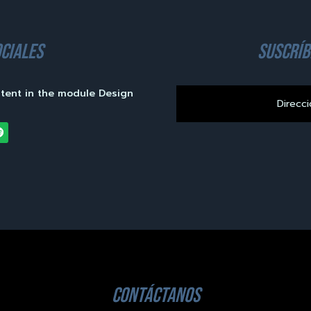
ciales
suscríb
ntent in the module Design
contáctanos