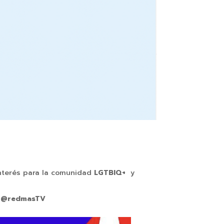
interés para la comunidad
LGTBIQ+
y
e
@redmasTV