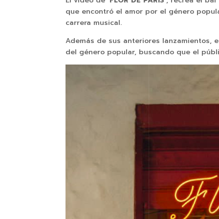
El vídeo de ‘
FLOR DE PARÍS’
, recrea el ba
que encontró el amor por el género popula
carrera musical.
Además de sus anteriores lanzamientos, e
del género popular, buscando que el públ