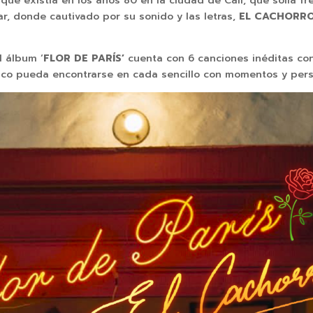
r que existía en los años 80 en la ciudad de Cali, que solía
r, donde cautivado por su sonido y las letras,
EL CACHORR
l álbum ‘
FLOR DE PARÍS’
cuenta con 6 canciones inéditas con 
ico pueda encontrarse en cada sencillo con momentos y per