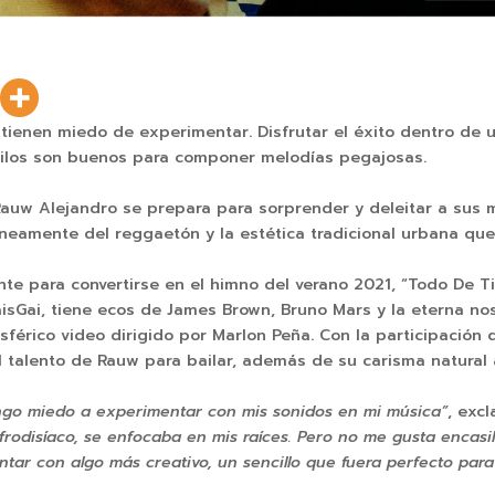
 tienen miedo de experimentar. Disfrutar el éxito dentro de u
stilos son buenos para componer melodías pegajosas.
 Rauw Alejandro se prepara para sorprender y deleitar a sus m
eamente del reggaetón y la estética tradicional urbana que 
e para convertirse en el himno del verano 2021, “Todo De Ti
isGai, tiene ecos de James Brown, Bruno Mars y la eterna nos
férico video dirigido por Marlon Peña. Con la participación 
l talento de Rauw para bailar, además de su carisma natural 
engo miedo a experimentar con mis sonidos en mi música”
, exc
Afrodisíaco, se enfocaba en mis raíces. Pero no me gusta encas
ar con algo más creativo, un sencillo que fuera perfecto para