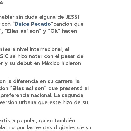
IA
hablar sin duda alguna de
JESSI
s con
“
Dulce Pecado
”
canción que
”, “Ellas así son” y “Ok”
hacen
s a nivel internacional, el
SIC
se hizo notar con el pasar de
or y su debut en México hicieron
la diferencia en su carrera, la
ción
“Ellas así son”
que presentó el
preferencia nacional. La segunda
 versión urbana que este hizo de su
artista popular, quien también
atino por las ventas digitales de su