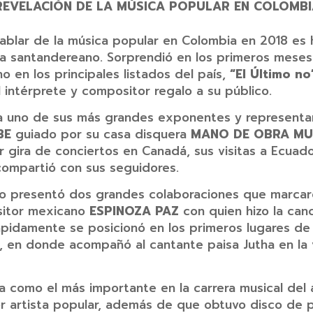
EVELACIÓN DE LA MÚSICA POPULAR EN COLOMB
ablar de la música popular en Colombia en 2018 es 
ista santandereano. Sorprendió en los primeros mese
 en los principales listados del país,
“El Último no
 intérprete y compositor regalo a su público.
a uno de sus más grandes exponentes y representante
IBE
guiado por su casa disquera
MANO DE OBRA MU
 gira de conciertos en Canadá, sus visitas a Ecuad
 compartió con sus seguidores.
o presentó dos grandes colaboraciones que marcaron 
ositor mexicano
ESPINOZA PAZ
con quien hizo la can
idamente se posicionó en los primeros lugares de 
o, en donde acompañó al cantante paisa Jutha en la
ia como el más importante en la carrera musical del 
r artista popular, además de que obtuvo disco de pl