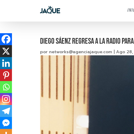
INI
DIEGO SÁENZ Regresa a la radio par
por
networks@agenciajaque.com
|
Ago 28,