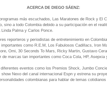
ACERCA DE DIEGO SÁENZ:
 programas más escuchados, Las Maratones de Rock y El Co
o, sino a todo Colombia debido a su participación en el rea
a Linda Palma y Carlos Ponce.
res reporteros y periodistas de entretenimiento en Colombia
an importantes como R.E.M, Los Fabulosos Cadillacs, Iron Ma
re, Omi, 30 Seconds To Mars, Ricky Martin, Gustavo Cerati
er de marcas tan importantes como Coca Cola, HP, Asepxi
 diferentes eventos como los Premios Shock, Jumbo Concier
show Nexo del canal internacional Espn y estrena su pro
personalidades colombianas para hablar de temas cotidiano