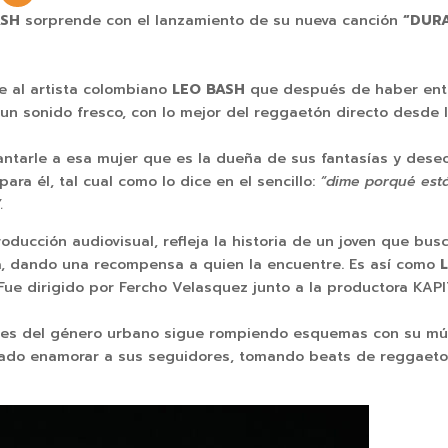
ASH
sorprende con el lanzamiento de su nueva canción
“DUR
ne al artista colombiano
LEO BASH
que después de haber entr
un sonido fresco, con lo mejor del reggaetón directo desde l
ntarle a esa mujer que es la dueña de sus fantasías y deseo
ara él, tal cual como lo dice en el sencillo:
“dime porqué est
.
oducción audiovisual, refleja la historia de un joven que bus
a, dando una recompensa a quien la encuentre. Es así como
ue dirigido por Fercho Velasquez junto a la productora KAPI
es del género urbano sigue rompiendo esquemas con su música
logrado enamorar a sus seguidores, tomando beats de reggaet