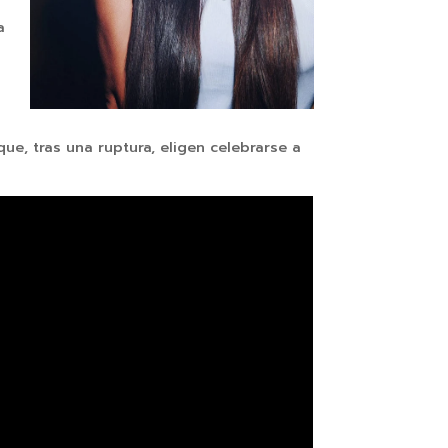
a
e, tras una ruptura, eligen celebrarse a