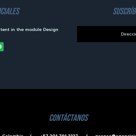
ciales
suscríb
ntent in the module Design
contáctanos