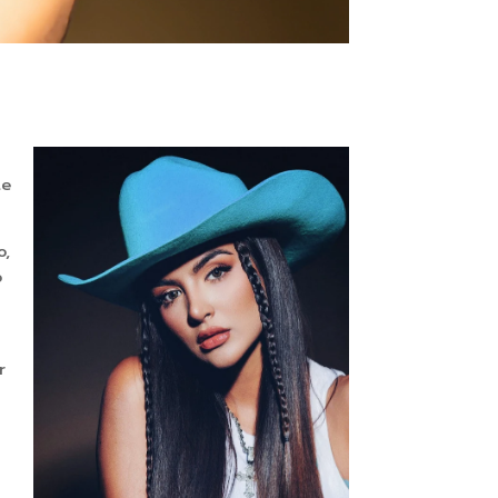
te
o,
o
r