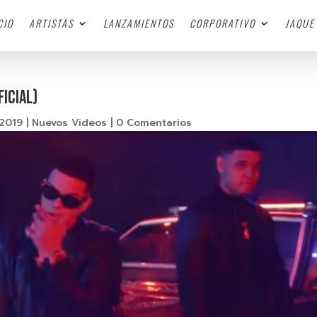
CIO
ARTISTAS
LANZAMIENTOS
CORPORATIVO
JAQUE 
ficial)
 2019
|
Nuevos Videos
|
0 Comentarios