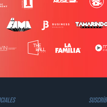
ciales
suscríb