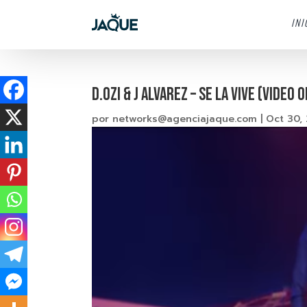
INI
D.OZi & J Alvarez – Se La Vive (Video O
por
networks@agenciajaque.com
|
Oct 30,