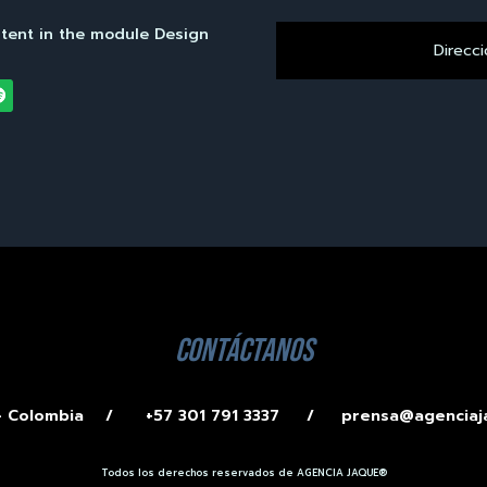
ntent in the module Design
contáctanos
 – Colombia /
+57 301 791 3337 /
prensa@agenciaj
Todos los derechos reservados de AGENCIA JAQUE®