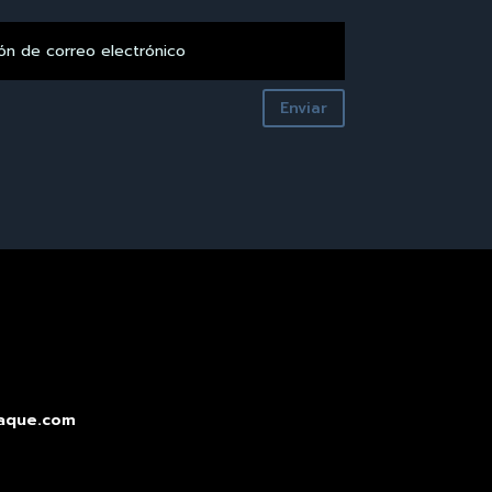
Enviar
aque.com