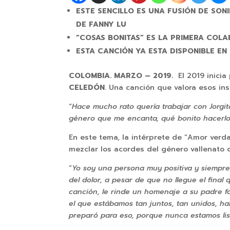
ESTE SENCILLO ES UNA FUSIÓN DE SO
DE FANNY LU
“COSAS BONITAS” ES LA PRIMERA COL
ESTA CANCIÓN YA ESTA DISPONIBLE EN
COLOMBIA. MARZO – 2019.
El 2019 inici
CELEDÓN
. Una canción que valora esos in
“
Hace mucho rato quería trabajar con Jorgi
género que me encanta, qué bonito hacerl
En este tema, la intérprete de “Amor verda
mezclar los acordes del género vallenato co
“
Yo soy una persona muy positiva y siempre 
del dolor, a pesar de que no llegue el final
canción, le rinde un homenaje a su padre f
el que estábamos tan juntos, tan unidos, h
preparó para eso, porque nunca estamos list