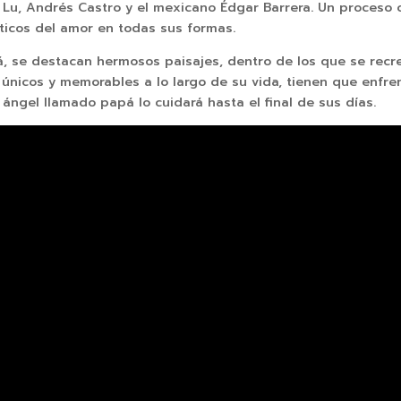
u, Andrés Castro y el mexicano Édgar Barrera. Un proceso cr
áticos del amor en todas sus formas.
, se destacan hermosos paisajes, dentro de los que se recrea
icos y memorables a lo largo de su vida, tienen que enfren
ángel llamado papá lo cuidará hasta el final de sus días.