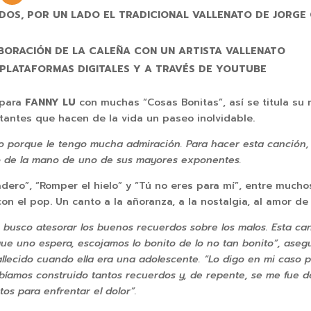
NIDOS, POR UN LADO EL TRADICIONAL VALLENATO DE JORG
ABORACIÓN DE LA CALEÑA CON UN ARTISTA VALLENATO
 PLATAFORMAS DIGITALES Y A TRAVÉS DE YOUTUBE
a para
FANNY LU
con muchas “Cosas Bonitas”, así se titula su 
stantes que hacen de la vida un paseo inolvidable.
to porque le tengo mucha admiración. Para hacer esta canción,
o de la mano de uno de sus mayores exponentes.
dero”, “Romper el hielo” y “Tú no eres para mí”, entre muchos
n el pop. Un canto a la añoranza, a la nostalgia, al amor de 
busco atesorar los buenos recuerdos sobre los malos. Esta can
 que uno espera, escojamos lo bonito de lo no tan bonito”, aseg
allecido cuando ella era una adolescente. “Lo digo en mi caso
abíamos construido tantos recuerdos y, de repente, se me fue
os para enfrentar el dolor”.