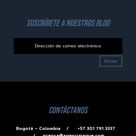
suscríbete a nuestros blog
Enviar
contáctanos
Bogotá – Colombia /
+57 301 791 3337
/
prensa@agenciajaque.com