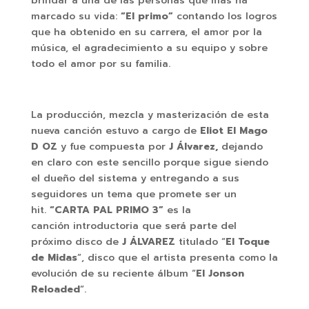
brindar a una de las personas que más ha
marcado su vida:
“El primo”
contando los logros
que ha obtenido en su carrera, el amor por la
música, el agradecimiento a su equipo y sobre
todo el amor por su familia.
La producción, mezcla y masterización de esta
nueva canción estuvo a cargo de
Eliot El Mago
D OZ
y fue compuesta por
J Álvarez,
dejando
en claro con este sencillo porque sigue siendo
el dueño del sistema y entregando a sus
seguidores un tema que promete ser un
hit.
“CARTA PAL PRIMO 3”
es la
canción introductoria que será parte del
próximo disco de
J ÁLVAREZ
titulado “
El Toque
de Midas
“, disco que el artista presenta como la
evolución de su reciente álbum “
El Jonson
Reloaded
“.