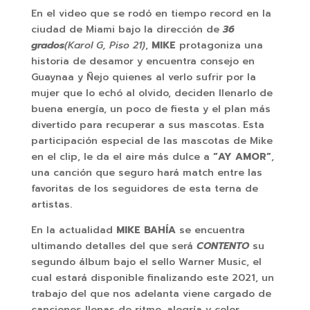
En el video que se rodó en tiempo record en la
ciudad de Miami bajo la dirección de
36
grados
(Karol G, Piso 21)
,
MIKE
protagoniza una
historia de desamor y encuentra consejo en
Guaynaa y Ñejo quienes al verlo sufrir por la
mujer que lo echó al olvido, deciden llenarlo de
buena energía, un poco de fiesta y el plan más
divertido para recuperar a sus mascotas. Esta
participación especial de las mascotas de Mike
en el clip, le da el aire más dulce a
“AY AMOR”
,
una canción que seguro hará match entre las
favoritas de los seguidores de esta terna de
artistas.
En la actualidad
MIKE BAHÍA
se encuentra
ultimando detalles del que será
CONTENTO
su
segundo álbum bajo el sello Warner Music, el
cual estará disponible finalizando este 2021, un
trabajo del que nos adelanta viene cargado de
canciones llenas de ritmo, alegría y color