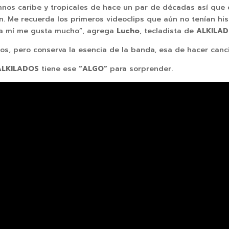
mnos caribe y tropicales de hace un par de décadas así que 
ón. Me recuerda los primeros videoclips que aún no tenían hi
 a mí me gusta mucho”, agrega
Lucho
, tecladista de
ALKILAD
os, pero conserva la esencia de la banda, esa de hacer canci
ALKILADOS
tiene ese
“ALGO”
para sorprender.