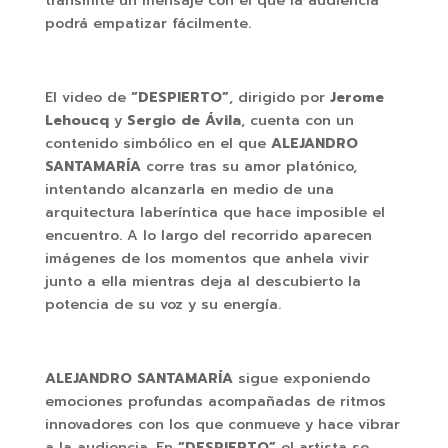
transmite un mensaje con el que la audiencia
podrá empatizar fácilmente.
El video de
“DESPIERTO”
, dirigido por
Jerome
Lehoucq
y
Sergio de Ávila
, cuenta con un
contenido simbólico en el que
ALEJANDRO
SANTAMARÍA
corre tras su amor platónico,
intentando alcanzarla en medio de una
arquitectura laberíntica que hace imposible el
encuentro. A lo largo del recorrido aparecen
imágenes de los momentos que anhela vivir
junto a ella mientras deja al descubierto la
potencia de su voz y su energía.
ALEJANDRO SANTAMARÍA
sigue exponiendo
emociones profundas acompañadas de ritmos
innovadores con los que conmueve y hace vibrar
a la audiencia. En
“DESPIERTO”
el artista se